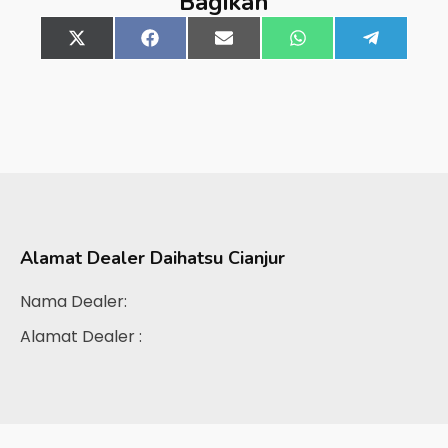
Bagikan
Share
X
Share
Facebook
Share
Email
Share
WhatsApp
Share
Telegra
on
(Twitter)
on
on
on
on
Alamat Dealer
Daihatsu Cianjur
Nama Dealer:
Alamat Dealer :