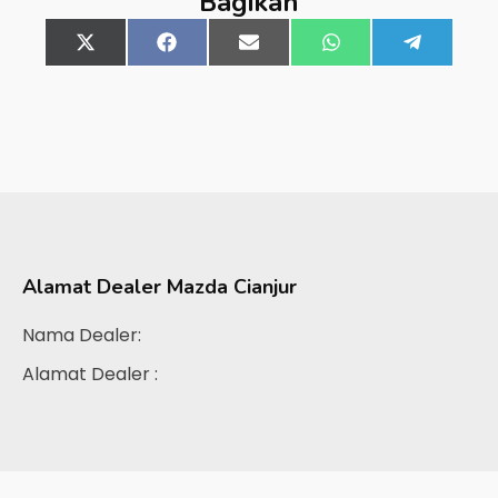
Bagikan
Share
X
Share
Facebook
Share
Email
Share
WhatsApp
Share
Telegra
on
(Twitter)
on
on
on
on
Alamat Dealer
Mazda Cianjur
Nama Dealer:
Alamat Dealer :