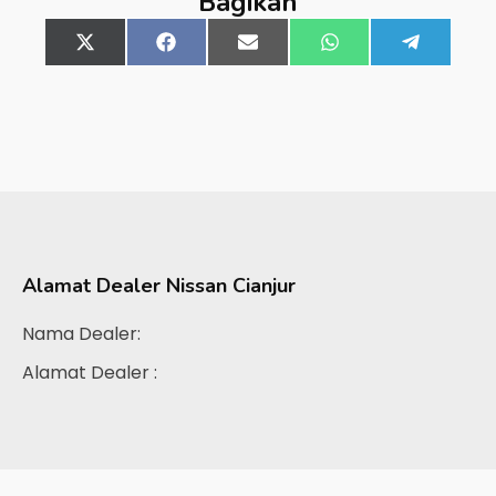
Bagikan
Share
X
Share
Facebook
Share
Email
Share
WhatsApp
Share
Telegra
on
(Twitter)
on
on
on
on
Alamat Dealer
Nissan Cianjur
Nama Dealer:
Alamat Dealer :