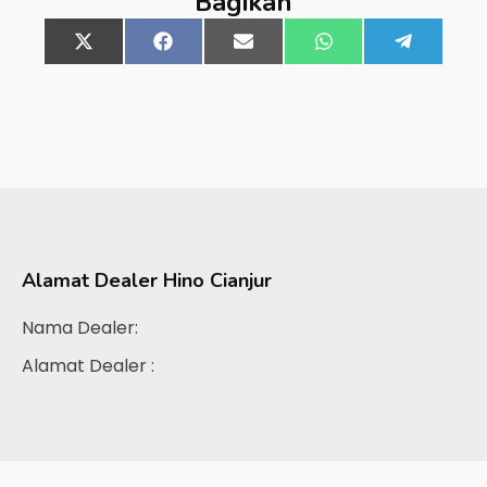
Bagikan
Share
X
Share
Facebook
Share
Email
Share
WhatsApp
Share
Telegra
on
(Twitter)
on
on
on
on
Alamat Dealer
Hino Cianjur
Nama Dealer:
Alamat Dealer :