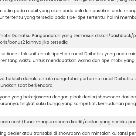
ersedia pada mobil yang akan anda beli dan pastikan anda mengert
ur tertentu yang tersedia pada tipe-tipe tertentu. hal ini m
 mobil Daihatsu Pangandaran yang termasuk diskon/cashback/pa
ris/bonus2 lainnya jika tersedia.
diaan stok unit untuk tipe-tipe mobil Daihatsu yang anda min
 rentang waktu untuk mendapatkan warna dan tipe mobil yang
ive terlebih dahulu untuk mengetahui performa mobil Daihatsu 
igunakan saat berkendara.
aan yang bekerjasama dengan pihak dealer/showroom dari besa
surannya, tingkat suku bunga yang kompetitif, kemudahan penga
ara cash/tunai maupun secara kredit/cicilan yang berlaku pada
ning dealer atau transaksi di showroom dan mintalah kuitansi p