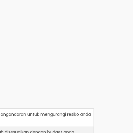
Pangandaran
untuk mengurangi resiko anda
ah disesuaikan dengan budget anda.