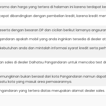
romo dan harga yang tertera di halaman ini karena terdapat 
cepat dibandingkan dengan pembelian kredit, karena kredit mem
eserta dengan besaran DP dan cicilan berikut lamanya angsuran
andaran apakah mobil yang anda inginkan tersedia di dealer at
ebutuhan anda dan mintalah informasi syarat kredit serta perh
n sales di dealer Daihatsu Pangandaran untuk mencoba test 
kemungkinan bukan berasal dari kota Pangandaran namun dapat 
satu kota yang masuk area pemasarannya.
angandaran
yang tertera diatas merupakan alamat dealer sales.