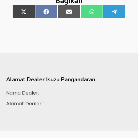
Bagikan
Share
X
Share
Facebook
Share
Email
Share
WhatsApp
Share
Telegra
on
(Twitter)
on
on
on
on
Alamat Dealer
Isuzu Pangandaran
Nama Dealer:
Alamat Dealer :