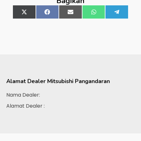
Bagikan
Share
X
Share
Facebook
Share
Email
Share
WhatsApp
Share
Telegra
on
(Twitter)
on
on
on
on
Alamat Dealer
Mitsubishi Pangandaran
Nama Dealer:
Alamat Dealer :