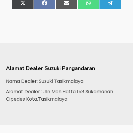
Share
X
Share
Facebook
Share
Email
Share
WhatsApp
Share
Telegra
on
(Twitter)
on
on
on
on
Alamat Dealer
Suzuki Pangandaran
Nama Dealer: Suzuki Tasikmalaya
Alamat Dealer : Jln Moh.Hatta 158 Sukamanah
Cipedes Kota.Tasikmalaya