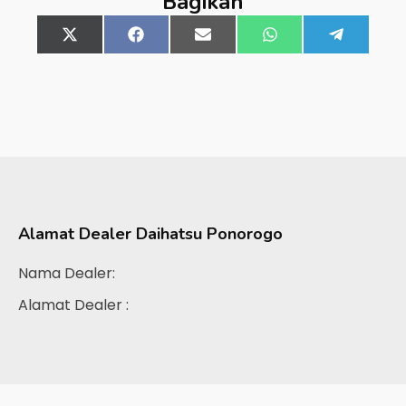
Bagikan
Share
X
Share
Facebook
Share
Email
Share
WhatsApp
Share
Telegra
on
(Twitter)
on
on
on
on
Alamat Dealer
Daihatsu Ponorogo
Nama Dealer:
Alamat Dealer :