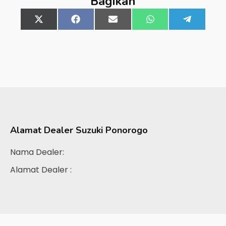
Bagikan
Share
X
Share
Facebook
Share
Email
Share
WhatsApp
Share
Telegra
on
(Twitter)
on
on
on
on
Alamat Dealer
Suzuki Ponorogo
Nama Dealer:
Alamat Dealer :