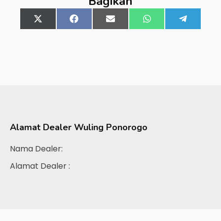
Bagikan
Share
X
Share
Facebook
Share
Email
Share
WhatsApp
Share
Telegra
on
(Twitter)
on
on
on
on
Alamat Dealer
Wuling Ponorogo
Nama Dealer:
Alamat Dealer :