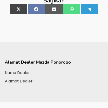
Bagikan
Share
X
Share
Facebook
Share
Email
Share
WhatsApp
Share
Telegra
on
(Twitter)
on
on
on
on
Alamat Dealer
Mazda Ponorogo
Nama Dealer:
Alamat Dealer :