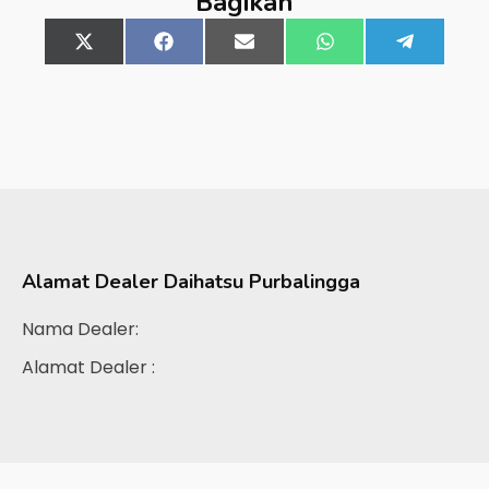
Bagikan
Share
X
Share
Facebook
Share
Email
Share
WhatsApp
Share
Telegra
on
(Twitter)
on
on
on
on
Alamat Dealer
Daihatsu Purbalingga
Nama Dealer:
Alamat Dealer :