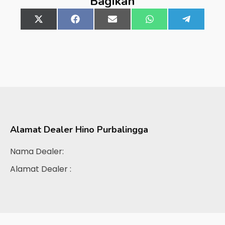
Bagikan
Share
X
Share
Facebook
Share
Email
Share
WhatsApp
Share
Telegra
on
(Twitter)
on
on
on
on
Alamat Dealer
Hino Purbalingga
Nama Dealer:
Alamat Dealer :