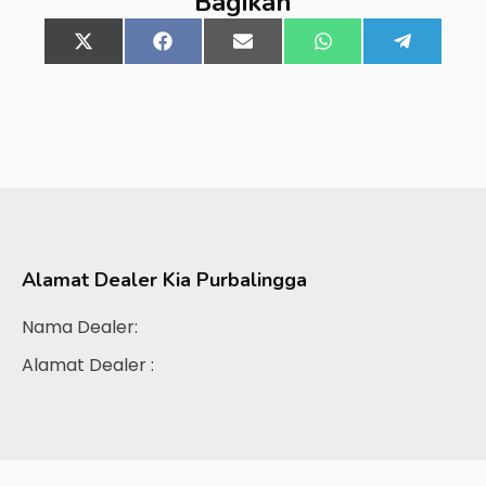
Bagikan
Share
X
Share
Facebook
Share
Email
Share
WhatsApp
Share
Telegra
on
(Twitter)
on
on
on
on
Alamat Dealer
Kia Purbalingga
Nama Dealer:
Alamat Dealer :