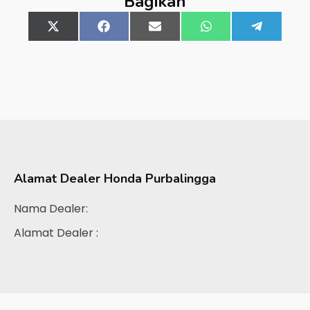
Bagikan
Share
X
Share
Facebook
Share
Email
Share
WhatsApp
Share
Telegra
on
(Twitter)
on
on
on
on
Alamat Dealer
Honda Purbalingga
Nama Dealer:
Alamat Dealer :