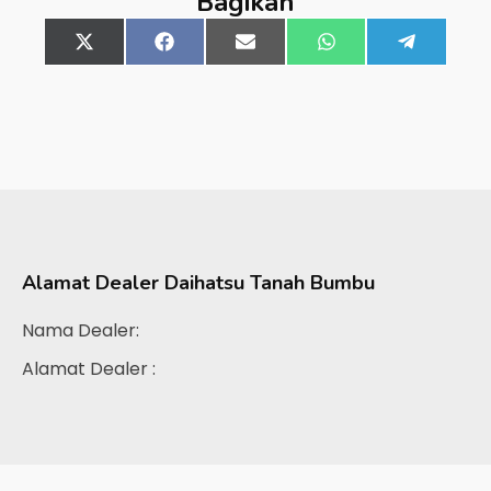
Bagikan
Share
X
Share
Facebook
Share
Email
Share
WhatsApp
Share
Telegra
on
(Twitter)
on
on
on
on
Alamat Dealer
Daihatsu Tanah Bumbu
Nama Dealer:
Alamat Dealer :