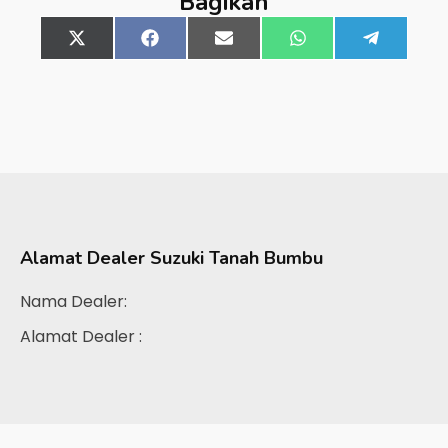
Bagikan
Share
X
Share
Facebook
Share
Email
Share
WhatsApp
Share
Telegra
on
(Twitter)
on
on
on
on
Alamat Dealer
Suzuki Tanah Bumbu
Nama Dealer:
Alamat Dealer :