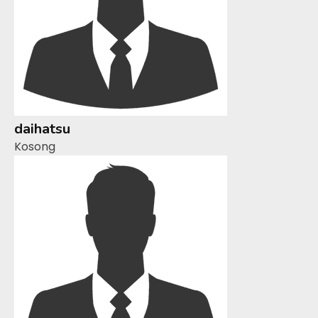
daihatsu
Kosong