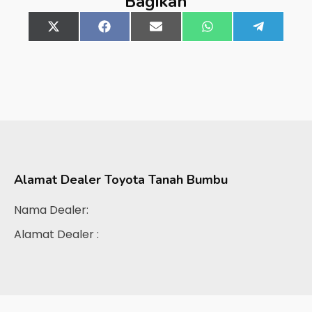
Bagikan
Share
X
Share
Facebook
Share
Email
Share
WhatsApp
Share
Telegra
on
(Twitter)
on
on
on
on
Alamat Dealer
Toyota Tanah Bumbu
Nama Dealer:
Alamat Dealer :