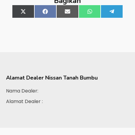
Bagikan
Share
X
Share
Facebook
Share
Email
Share
WhatsApp
Share
Telegra
on
(Twitter)
on
on
on
on
Alamat Dealer
Nissan Tanah Bumbu
Nama Dealer:
Alamat Dealer :