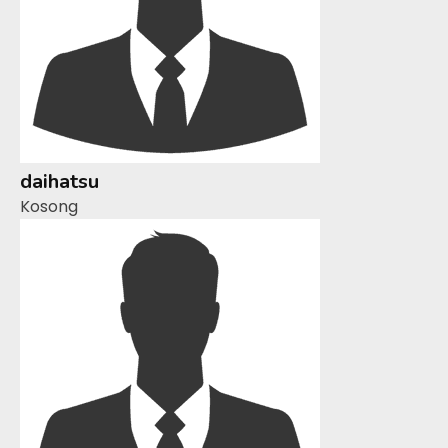
daihatsu
Kosong