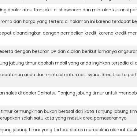
ning dealer atau transaksi di showroom dan mintalah kuitansi p
romo dan harga yang tertera di halaman ini karena terdapat 
cepat dibandingkan dengan pembelian kredit, karena kredit mem
eserta dengan besaran DP dan cicilan berikut lamanya angsuran
ng jabung timur apakah mobil yang anda inginkan tersedia di d
ebutuhan anda dan mintalah informasi syarat kredit serta perh
n sales di dealer Daihatsu Tanjung jabung timur untuk mencob
g timur kemungkinan bukan berasal dari kota Tanjung jabung t
merupakan salah satu kota yang masuk area pemasarannya.
njung jabung timur
yang tertera diatas merupakan alamat deale