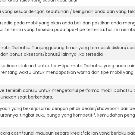
ar atau sales yang sudah tidak aktif.
u yang sesuai dengan kebutuhan / keinginan anda dan yang tel
ersedia pada mobil yang akan anda beli dan pastikan anda mengert
ur tertentu yang tersedia pada tipe-tipe tertentu. hal ini m
mobil Daihatsu Tanjung jabung timur yang termasuk diskon/ca
 dan bonus aksesoris/bonus2 lainnya jika tersedia.
diaan stok unit untuk tipe-tipe mobil Daihatsu yang anda min
 rentang waktu untuk mendapatkan warna dan tipe mobil yang
ive terlebih dahulu untuk mengetahui performa mobil Daihatsu 
igunakan saat berkendara.
aan yang bekerjasama dengan pihak dealer/showroom dari besa
surannya, tingkat suku bunga yang kompetitif, kemudahan penga
ara cash/tunai maupun secara kredit/cicilan yang berlaku pada