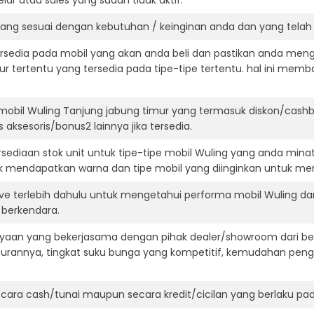
ar atau sales yang sudah tidak aktif.
yang sesuai dengan kebutuhan / keinginan anda dan yang telah
ersedia pada mobil yang akan anda beli dan pastikan anda mengert
ur tertentu yang tersedia pada tipe-tipe tertentu. hal ini m
mobil Wuling Tanjung jabung timur yang termasuk diskon/cash
 aksesoris/bonus2 lainnya jika tersedia.
ediaan stok unit untuk tipe-tipe mobil Wuling yang anda mina
k mendapatkan warna dan tipe mobil yang diinginkan untuk me
ive terlebih dahulu untuk mengetahui performa mobil Wuling d
t berkendara.
aan yang bekerjasama dengan pihak dealer/showroom dari besa
surannya, tingkat suku bunga yang kompetitif, kemudahan penga
ara cash/tunai maupun secara kredit/cicilan yang berlaku pada