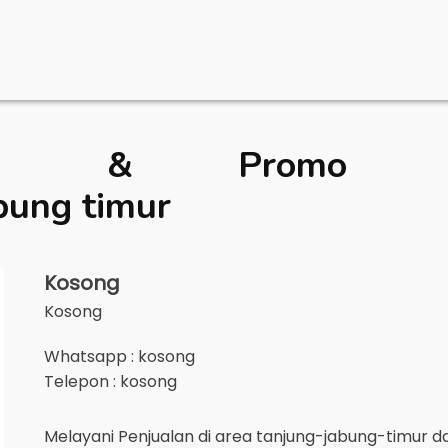
rga & Promo De
bung timur
Kosong
Kosong
Whatsapp : kosong
Telepon : kosong
Melayani Penjualan di area
tanjung-jabung-timur
da