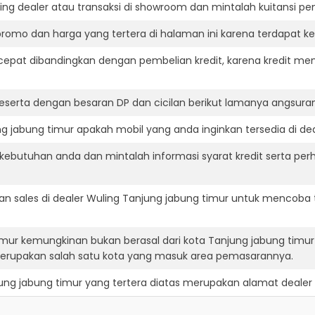
ning dealer atau transaksi di showroom dan mintalah kuitansi p
romo dan harga yang tertera di halaman ini karena terdapat 
cepat dibandingkan dengan pembelian kredit, karena kredit mem
eserta dengan besaran DP dan cicilan berikut lamanya angsuran
 jabung timur apakah mobil yang anda inginkan tersedia di dea
ebutuhan anda dan mintalah informasi syarat kredit serta perh
n sales di dealer Wuling Tanjung jabung timur untuk mencoba 
timur kemungkinan bukan berasal dari kota Tanjung jabung tim
merupakan salah satu kota yang masuk area pemasarannya.
ung jabung timur
yang tertera diatas merupakan alamat dealer 