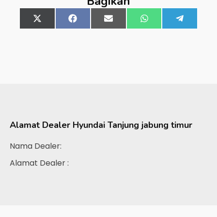
Bagikan
Share
X
Share
Facebook
Share
Email
Share
WhatsApp
Share
Telegra
on
(Twitter)
on
on
on
on
Alamat Dealer
Hyundai Tanjung jabung timur
Nama Dealer:
Alamat Dealer :