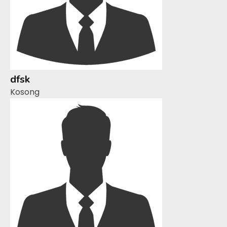
dfsk
Kosong