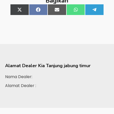
Bagikan
Share
X
Share
Facebook
Share
Email
Share
WhatsApp
Share
Telegra
on
(Twitter)
on
on
on
on
Alamat Dealer
Kia Tanjung jabung timur
Nama Dealer:
Alamat Dealer :