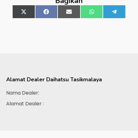
Bagikan
Share
X
Share
Facebook
Share
Email
Share
WhatsApp
Share
Telegra
on
(Twitter)
on
on
on
on
Alamat Dealer
Daihatsu Tasikmalaya
Nama Dealer:
Alamat Dealer :