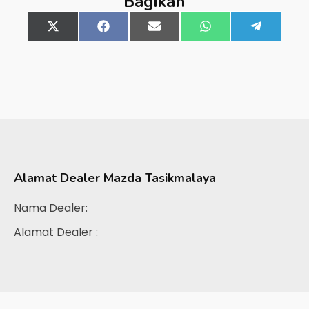
Bagikan
Share
X
Share
Facebook
Share
Email
Share
WhatsApp
Share
Telegra
on
(Twitter)
on
on
on
on
Alamat Dealer
Mazda Tasikmalaya
Nama Dealer:
Alamat Dealer :