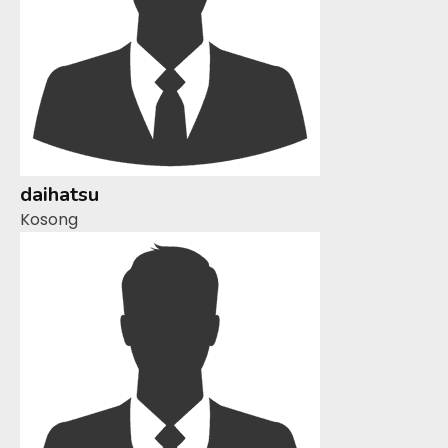
daihatsu
Kosong