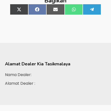
Bagikan
Share
X
Share
Facebook
Share
Email
Share
WhatsApp
Share
Telegra
on
(Twitter)
on
on
on
on
Alamat Dealer
Kia Tasikmalaya
Nama Dealer:
Alamat Dealer :