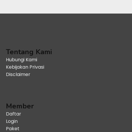
Tentang Kami
Hubungi Kami
Kebijakan Privasi
Disclaimer
Member
Daftar
Login
Paket