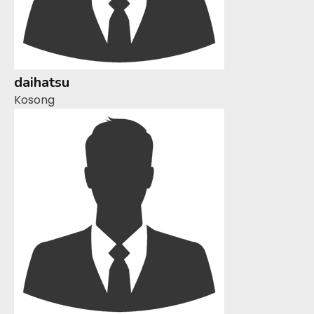
daihatsu
Kosong