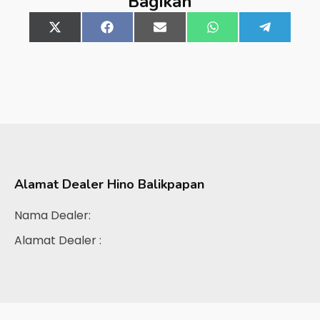
Bagikan
Share
X
Share
Facebook
Share
Email
Share
WhatsApp
Share
Telegra
on
(Twitter)
on
on
on
on
Alamat Dealer
Hino Balikpapan
Nama Dealer:
Alamat Dealer :