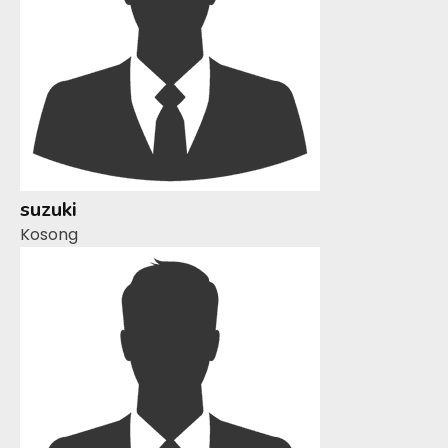
suzuki
Kosong