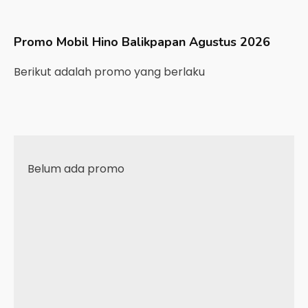
Promo Mobil
Hino
Balikpapan
Agustus 2026
Berikut adalah promo yang berlaku
Belum ada promo