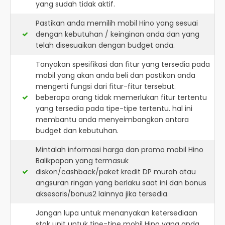
yang sudah tidak aktif.
Pastikan anda memilih mobil Hino yang sesuai
dengan kebutuhan / keinginan anda dan yang
telah disesuaikan dengan budget anda.
Tanyakan spesifikasi dan fitur yang tersedia pada
mobil yang akan anda beli dan pastikan anda
mengerti fungsi dari fitur-fitur tersebut.
beberapa orang tidak memerlukan fitur tertentu
yang tersedia pada tipe-tipe tertentu. hal ini
membantu anda menyeimbangkan antara
budget dan kebutuhan.
Mintalah informasi harga dan promo mobil Hino
Balikpapan yang termasuk
diskon/cashback/paket kredit DP murah atau
angsuran ringan yang berlaku saat ini dan bonus
aksesoris/bonus2 lainnya jika tersedia.
Jangan lupa untuk menanyakan ketersediaan
stok unit untuk tipe-tipe mobil Hino yang anda