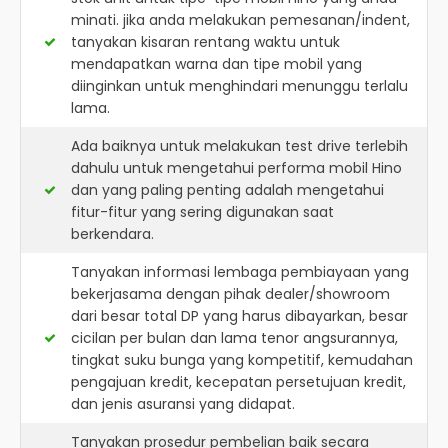
minati. jika anda melakukan pemesanan/indent,
tanyakan kisaran rentang waktu untuk
mendapatkan warna dan tipe mobil yang
diinginkan untuk menghindari menunggu terlalu
lama.
Ada baiknya untuk melakukan test drive terlebih
dahulu untuk mengetahui performa mobil Hino
dan yang paling penting adalah mengetahui
fitur-fitur yang sering digunakan saat
berkendara.
Tanyakan informasi lembaga pembiayaan yang
bekerjasama dengan pihak dealer/showroom
dari besar total DP yang harus dibayarkan, besar
cicilan per bulan dan lama tenor angsurannya,
tingkat suku bunga yang kompetitif, kemudahan
pengajuan kredit, kecepatan persetujuan kredit,
dan jenis asuransi yang didapat.
Tanyakan prosedur pembelian baik secara