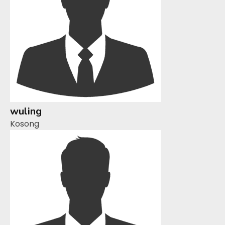
wuling
Kosong