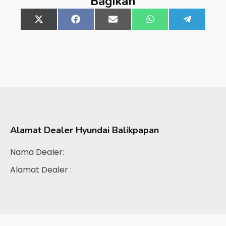
Bagikan
Share
X
Share
Facebook
Share
Email
Share
WhatsApp
Share
Telegra
on
(Twitter)
on
on
on
on
Alamat Dealer
Hyundai Balikpapan
Nama Dealer:
Alamat Dealer :