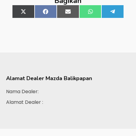
Bagikan
Share
X
Share
Facebook
Share
Email
Share
WhatsApp
Share
Telegra
on
(Twitter)
on
on
on
on
Alamat Dealer
Mazda Balikpapan
Nama Dealer:
Alamat Dealer :