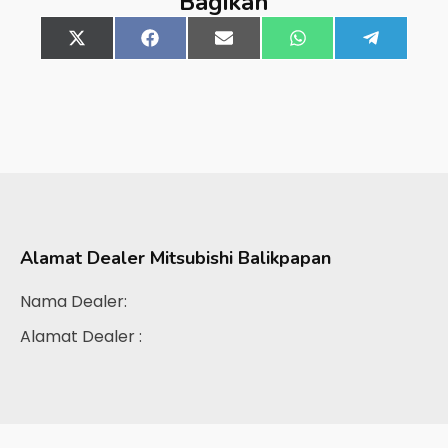
Bagikan
Share
X
Share
Facebook
Share
Email
Share
WhatsApp
Share
Telegra
on
(Twitter)
on
on
on
on
Alamat Dealer
Mitsubishi Balikpapan
Nama Dealer:
Alamat Dealer :