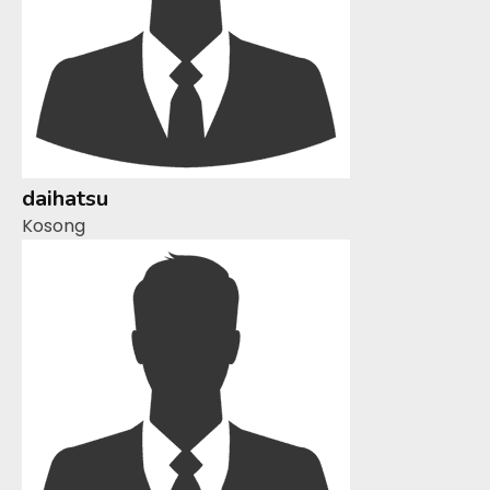
daihatsu
Kosong