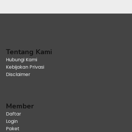
Tentang Kami
Hubungi Kami
Kebijakan Privasi
Disclaimer
Member
Daftar
Login
Paket