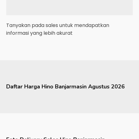
Tanyakan pada sales untuk mendapatkan
informasi yang lebih akurat
Daftar Harga
Hino
Banjarmasin
Agustus 2026