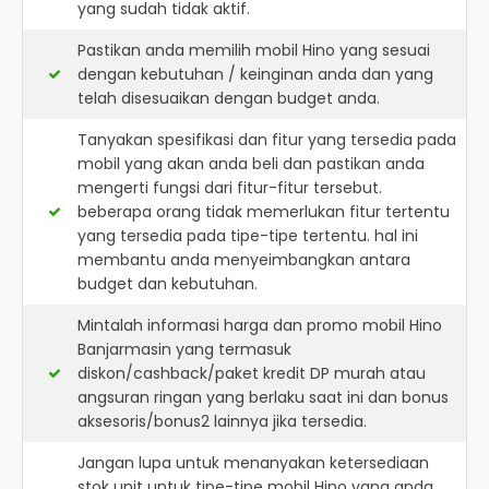
yang sudah tidak aktif.
Pastikan anda memilih mobil Hino yang sesuai
dengan kebutuhan / keinginan anda dan yang
telah disesuaikan dengan budget anda.
Tanyakan spesifikasi dan fitur yang tersedia pada
mobil yang akan anda beli dan pastikan anda
mengerti fungsi dari fitur-fitur tersebut.
beberapa orang tidak memerlukan fitur tertentu
yang tersedia pada tipe-tipe tertentu. hal ini
membantu anda menyeimbangkan antara
budget dan kebutuhan.
Mintalah informasi harga dan promo mobil Hino
Banjarmasin yang termasuk
diskon/cashback/paket kredit DP murah atau
angsuran ringan yang berlaku saat ini dan bonus
aksesoris/bonus2 lainnya jika tersedia.
Jangan lupa untuk menanyakan ketersediaan
stok unit untuk tipe-tipe mobil Hino yang anda