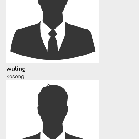
wuling
Kosong