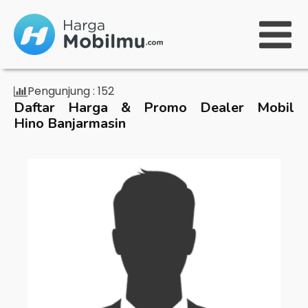
Pengunjung :
152
Daftar Harga & Promo Dealer Mobil
Hino Banjarmasin