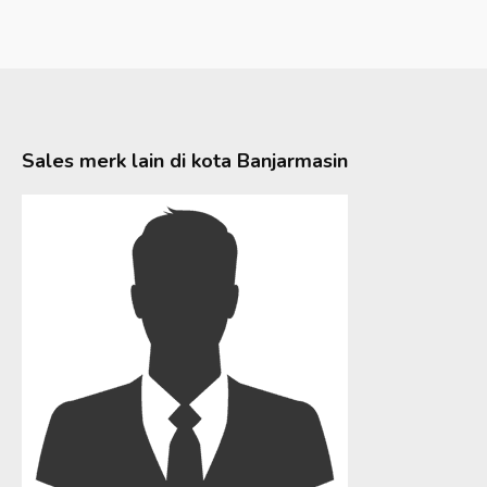
Sales merk lain di kota
Banjarmasin