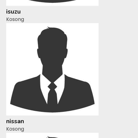
isuzu
Kosong
nissan
Kosong