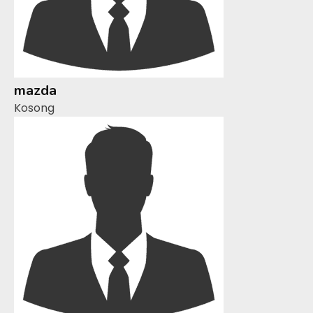
mazda
Kosong