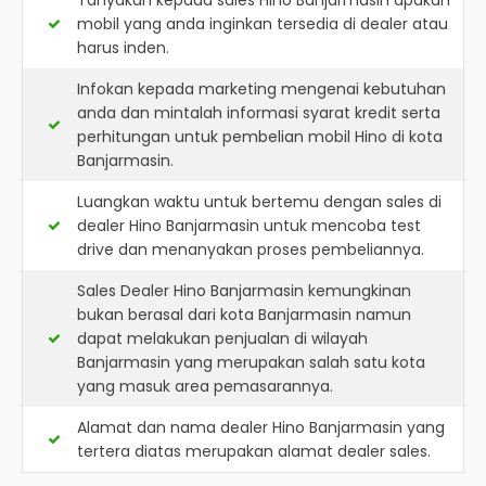
Tanyakan kepada sales Hino Banjarmasin apakah
mobil yang anda inginkan tersedia di dealer atau
harus inden.
Infokan kepada marketing mengenai kebutuhan
anda dan mintalah informasi syarat kredit serta
perhitungan untuk pembelian mobil Hino di kota
Banjarmasin.
Luangkan waktu untuk bertemu dengan sales di
dealer Hino Banjarmasin untuk mencoba test
drive dan menanyakan proses pembeliannya.
Sales Dealer Hino Banjarmasin kemungkinan
bukan berasal dari kota Banjarmasin namun
dapat melakukan penjualan di wilayah
Banjarmasin yang merupakan salah satu kota
yang masuk area pemasarannya.
Alamat dan nama dealer
Hino Banjarmasin
yang
tertera diatas merupakan alamat dealer sales.