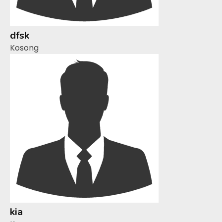
dfsk
Kosong
kia