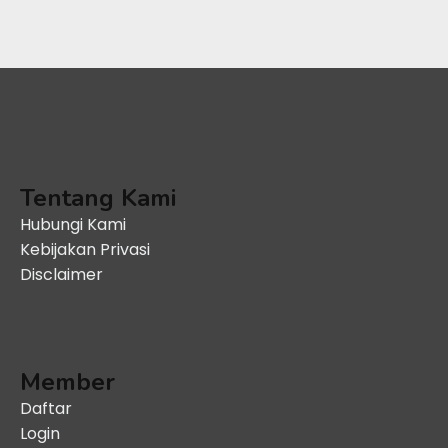
Tentang Kami
Hubungi Kami
Kebijakan Privasi
Disclaimer
Member
Daftar
Login