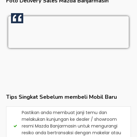
Foto Delivery Sales
Mazda Banjarmasin
Tips Singkat Sebelum membeli Mobil Baru
Pastikan anda membuat janji temu dan
melakukan kunjungan ke dealer / showroom
resmi
Mazda Banjarmasin
untuk mengurangi
resiko anda bertransaksi dengan makelar atau