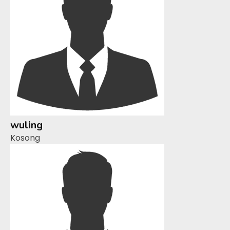
wuling
Kosong