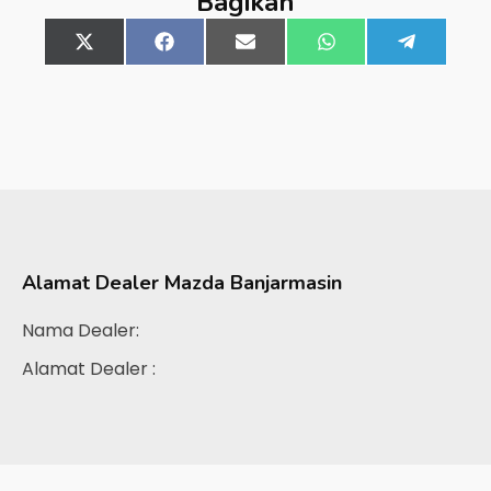
Bagikan
Share
X
Share
Facebook
Share
Email
Share
WhatsApp
Share
Telegra
on
(Twitter)
on
on
on
on
Alamat Dealer
Mazda Banjarmasin
Nama Dealer:
Alamat Dealer :