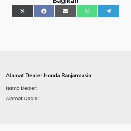
Bagikan
Share
X
Share
Facebook
Share
Email
Share
WhatsApp
Share
Telegra
on
(Twitter)
on
on
on
on
Alamat Dealer
Honda Banjarmasin
Nama Dealer:
Alamat Dealer :