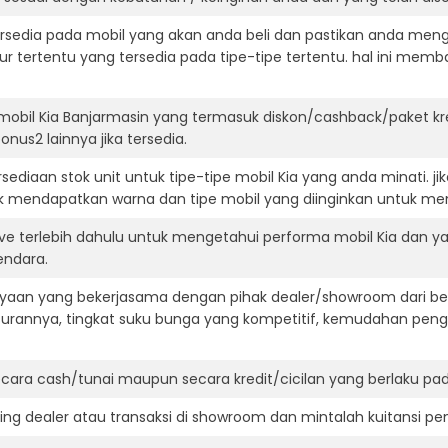
ersedia pada mobil yang akan anda beli dan pastikan anda mengert
ur tertentu yang tersedia pada tipe-tipe tertentu. hal ini m
mobil Kia Banjarmasin yang termasuk diskon/cashback/paket kr
onus2 lainnya jika tersedia.
ediaan stok unit untuk tipe-tipe mobil Kia yang anda minati. 
k mendapatkan warna dan tipe mobil yang diinginkan untuk me
ve terlebih dahulu untuk mengetahui performa mobil Kia dan ya
endara.
aan yang bekerjasama dengan pihak dealer/showroom dari besa
surannya, tingkat suku bunga yang kompetitif, kemudahan penga
ara cash/tunai maupun secara kredit/cicilan yang berlaku pada
ning dealer atau transaksi di showroom dan mintalah kuitansi p