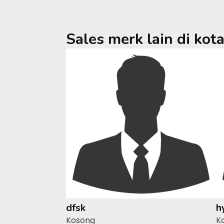
Sales merk lain di kot
dfsk
h
Kosong
K