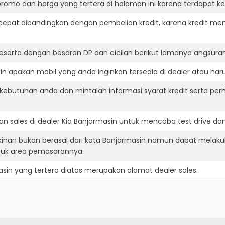
romo dan harga yang tertera di halaman ini karena terdapat 
cepat dibandingkan dengan pembelian kredit, karena kredit mem
eserta dengan besaran DP dan cicilan berikut lamanya angsuran
n apakah mobil yang anda inginkan tersedia di dealer atau haru
ebutuhan anda dan mintalah informasi syarat kredit serta perh
n sales di dealer Kia Banjarmasin untuk mencoba test drive 
kinan bukan berasal dari kota Banjarmasin namun dapat melaku
suk area pemasarannya.
asin
yang tertera diatas merupakan alamat dealer sales.