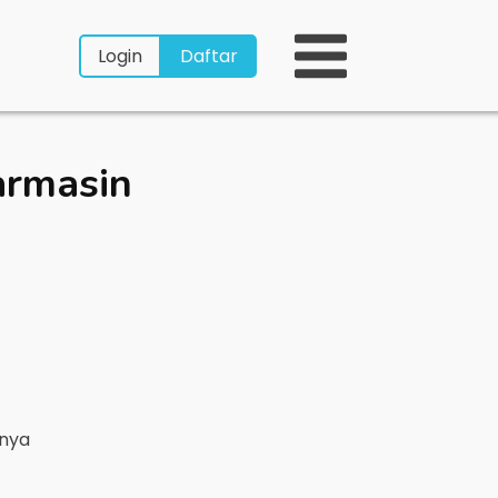
Login
Daftar
armasin
rnya