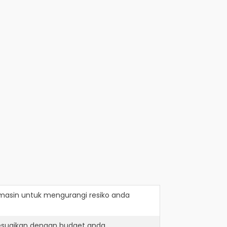
rmasin
untuk mengurangi resiko anda
sesuaikan dengan budget anda.