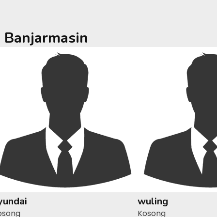
a
Banjarmasin
yundai
wuling
osong
Kosong