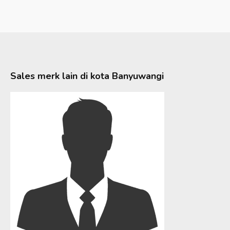
Sales merk lain di kota
Banyuwangi