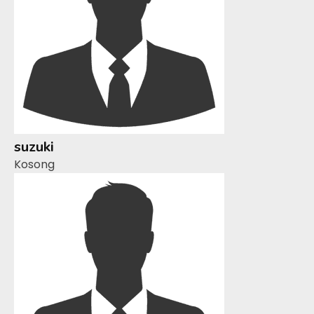
suzuki
Kosong