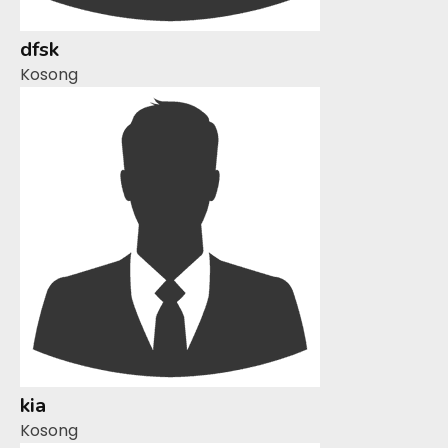
dfsk
Kosong
kia
Kosong