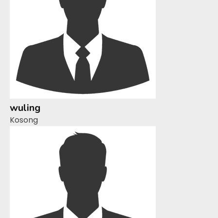
wuling
Kosong