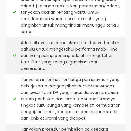
minati. jika anda melakukan pemesanan/indent,
tanyakan kisaran rentang waktu untuk
mendapatkan warna dan tipe mobil yang
diinginkan untuk menghindari menunggu terlalu
lama.
Ada baiknya untuk melakukan test drive terlebih
dahulu untuk mengetahui performa mobil Hino
dan yang paling penting adalah mengetahui
fitur-fitur yang sering digunakan saat
berkendara.
Tanyakan informasi lembaga pembiayaan yang
bekerjasama dengan pihak dealer/showroom
dari besar total DP yang harus dibayarkan, besar
cicilan per bulan dan lama tenor angsurannya,
tingkat suku bunga yang kompetitif, kemudahan
pengajuan kredit, kecepatan persetujuan kredit,
dan jenis asuransi yang didapat.
Tanyakan prosedur pembelian baik secara