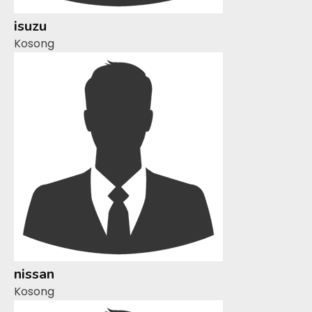
isuzu
Kosong
nissan
Kosong