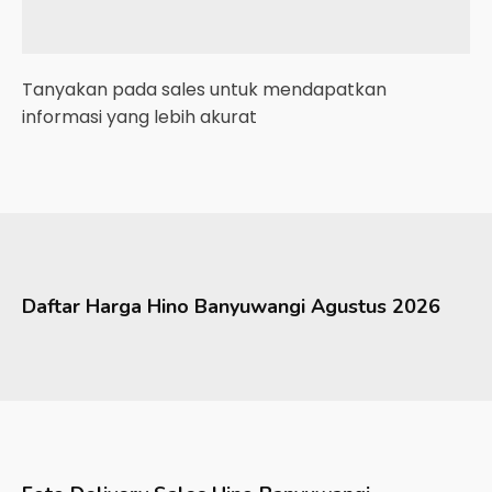
Tanyakan pada sales untuk mendapatkan
informasi yang lebih akurat
Daftar Harga
Hino
Banyuwangi
Agustus 2026