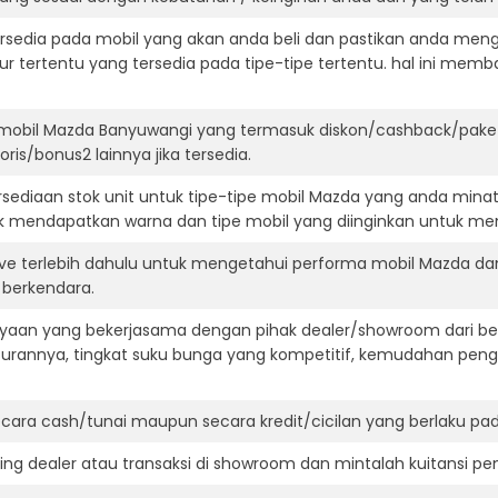
ersedia pada mobil yang akan anda beli dan pastikan anda mengert
ur tertentu yang tersedia pada tipe-tipe tertentu. hal ini m
 mobil Mazda Banyuwangi yang termasuk diskon/cashback/paket
ris/bonus2 lainnya jika tersedia.
ediaan stok unit untuk tipe-tipe mobil Mazda yang anda minat
k mendapatkan warna dan tipe mobil yang diinginkan untuk me
ive terlebih dahulu untuk mengetahui performa mobil Mazda da
t berkendara.
aan yang bekerjasama dengan pihak dealer/showroom dari besa
surannya, tingkat suku bunga yang kompetitif, kemudahan penga
ara cash/tunai maupun secara kredit/cicilan yang berlaku pada
ning dealer atau transaksi di showroom dan mintalah kuitansi p