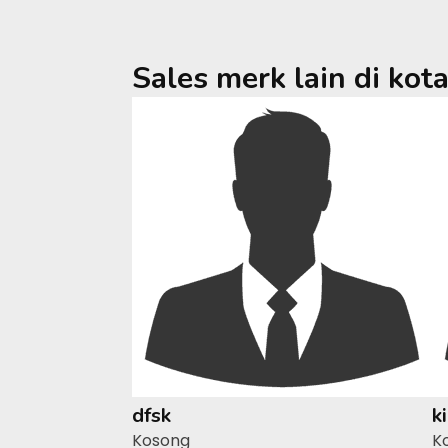
Sales merk lain di kot
dfsk
k
Kosong
K