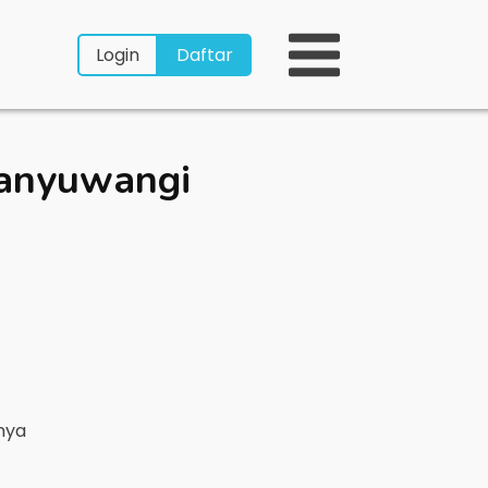
Login
Daftar
anyuwangi
rnya