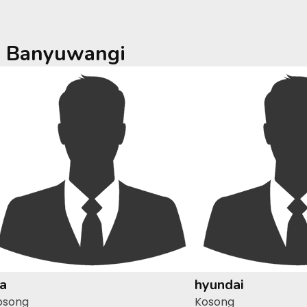
a
Banyuwangi
ia
hyundai
osong
Kosong