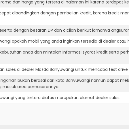
romo dan harga yang tertera di halaman ini karena terdapat 
cepat dibandingkan dengan pembelian kredit, karena kredit mem
eserta dengan besaran DP dan cicilan berikut lamanya angsuran
ngi apakah mobil yang anda inginkan tersedia di dealer atau h
ebutuhan anda dan mintalah informasi syarat kredit serta per
n sales di dealer Mazda Banyuwangi untuk mencoba test driv
ngkinan bukan berasal dari kota Banyuwangi namun dapat mela
ng masuk area pemasarannya.
uwangi
yang tertera diatas merupakan alamat dealer sales.