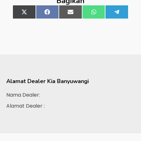
Bagikan
Share
X
Share
Facebook
Share
Email
Share
WhatsApp
Share
Telegra
on
(Twitter)
on
on
on
on
Alamat Dealer
Kia Banyuwangi
Nama Dealer:
Alamat Dealer :