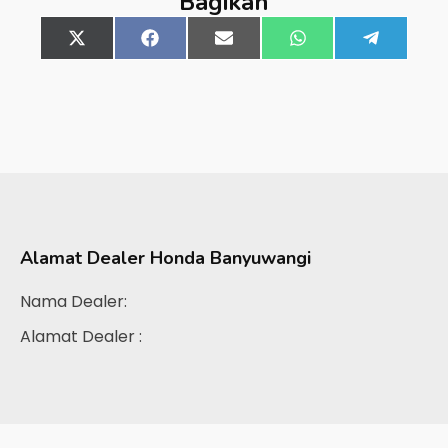
Bagikan
Share
X
Share
Facebook
Share
Email
Share
WhatsApp
Share
Telegra
on
(Twitter)
on
on
on
on
Alamat Dealer
Honda Banyuwangi
Nama Dealer:
Alamat Dealer :