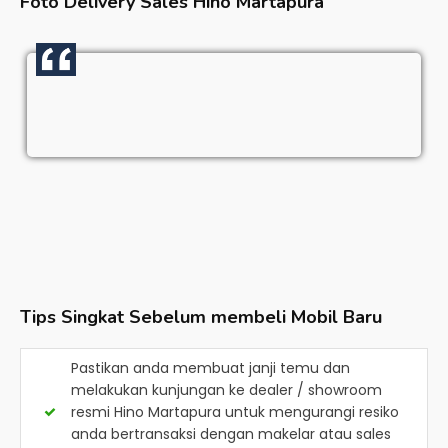
Foto Delivery Sales
Hino Martapura
Tips Singkat Sebelum membeli Mobil Baru
Pastikan anda membuat janji temu dan
melakukan kunjungan ke dealer / showroom
resmi
Hino Martapura
untuk mengurangi resiko
anda bertransaksi dengan makelar atau sales