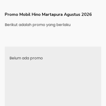
Promo Mobil
Hino
Martapura
Agustus 2026
Berikut adalah promo yang berlaku
Belum ada promo