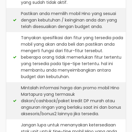
yang sudah tidak aktif.
Pastikan anda memilih mobil Hino yang sesuai
dengan kebutuhan / keinginan anda dan yang
telah disesuaikan dengan budget anda.
Tanyakan spesifikasi dan fitur yang tersedia pada
mobil yang akan anda beli dan pastikan anda
mengerti fungsi dari fitur-fitur tersebut.
beberapa orang tidak memerlukan fitur tertentu
yang tersedia pada tipe-tipe tertentu. hal ini
membantu anda menyeimbangkan antara
budget dan kebutuhan.
Mintalah informasi harga dan promo mobil Hino
Martapura yang termasuk
diskon/cashback/paket kredit DP murah atau
angsuran ringan yang berlaku saat ini dan bonus
aksesoris/bonus2 lainnya jika tersedia.
Jangan lupa untuk menanyakan ketersediaan
stok unit untuk tipe-tipe mobil Hino yang anda