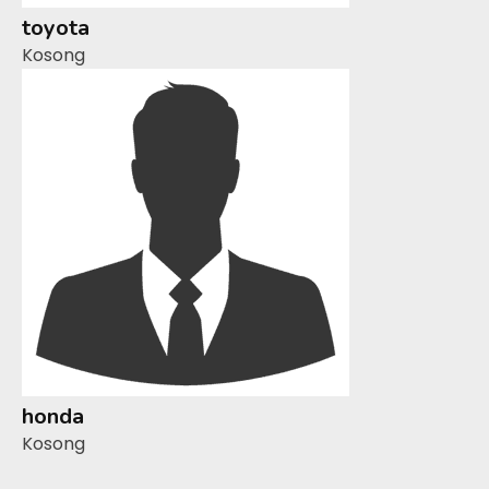
toyota
Kosong
honda
Kosong