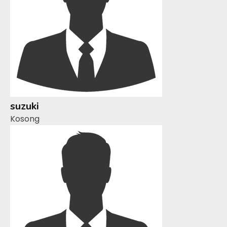
suzuki
Kosong