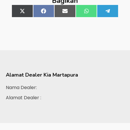
Bagikan
Share
X
Share
Facebook
Share
Email
Share
WhatsApp
Share
Telegra
on
(Twitter)
on
on
on
on
Alamat Dealer
Kia Martapura
Nama Dealer:
Alamat Dealer :