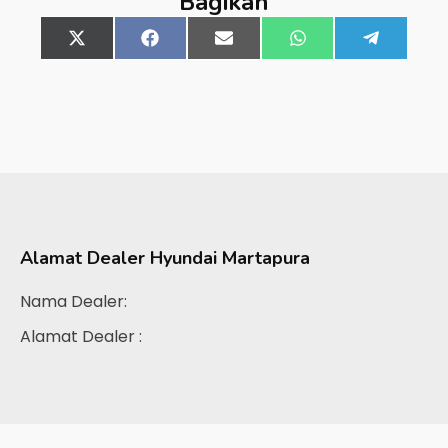
Bagikan
Share
X
Share
Facebook
Share
Email
Share
WhatsApp
Share
Telegra
on
(Twitter)
on
on
on
on
Alamat Dealer
Hyundai Martapura
Nama Dealer:
Alamat Dealer :