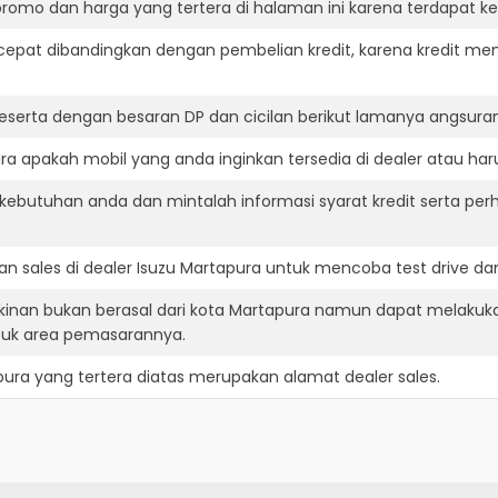
romo dan harga yang tertera di halaman ini karena terdapat 
cepat dibandingkan dengan pembelian kredit, karena kredit mem
eserta dengan besaran DP dan cicilan berikut lamanya angsuran
a apakah mobil yang anda inginkan tersedia di dealer atau haru
ebutuhan anda dan mintalah informasi syarat kredit serta perh
n sales di dealer Isuzu Martapura untuk mencoba test drive 
kinan bukan berasal dari kota Martapura namun dapat melakuka
suk area pemasarannya.
pura
yang tertera diatas merupakan alamat dealer sales.