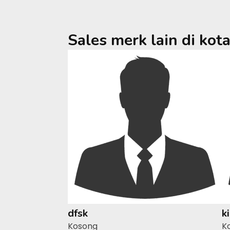
Sales merk lain di kot
dfsk
k
Kosong
K