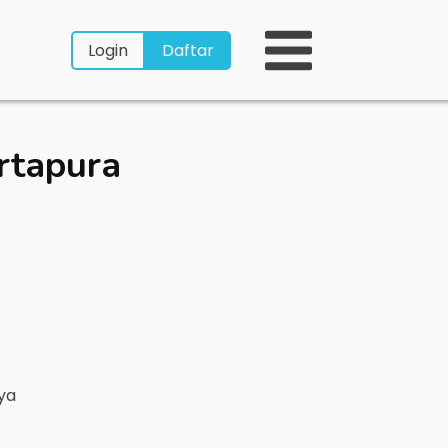
Login
Daftar
rtapura
nya