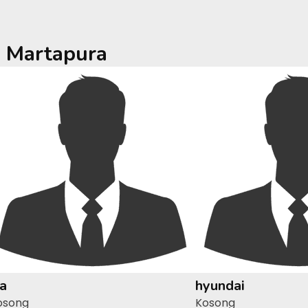
a
Martapura
ia
hyundai
osong
Kosong