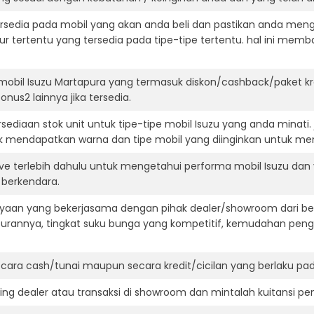
ersedia pada mobil yang akan anda beli dan pastikan anda mengert
ur tertentu yang tersedia pada tipe-tipe tertentu. hal ini m
mobil Isuzu Martapura yang termasuk diskon/cashback/paket k
onus2 lainnya jika tersedia.
ediaan stok unit untuk tipe-tipe mobil Isuzu yang anda minati
k mendapatkan warna dan tipe mobil yang diinginkan untuk me
ive terlebih dahulu untuk mengetahui performa mobil Isuzu dan
t berkendara.
aan yang bekerjasama dengan pihak dealer/showroom dari besa
surannya, tingkat suku bunga yang kompetitif, kemudahan penga
ara cash/tunai maupun secara kredit/cicilan yang berlaku pada
ning dealer atau transaksi di showroom dan mintalah kuitansi p