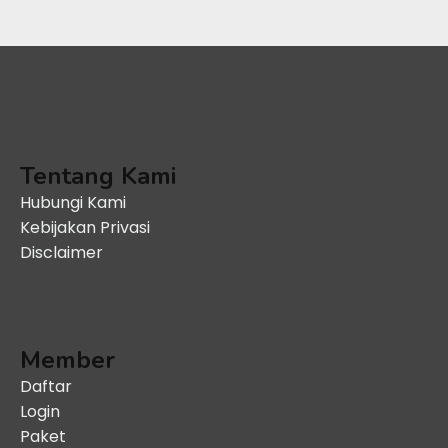
Tentang Kami
Hubungi Kami
Kebijakan Privasi
Disclaimer
Member
Daftar
Login
Paket