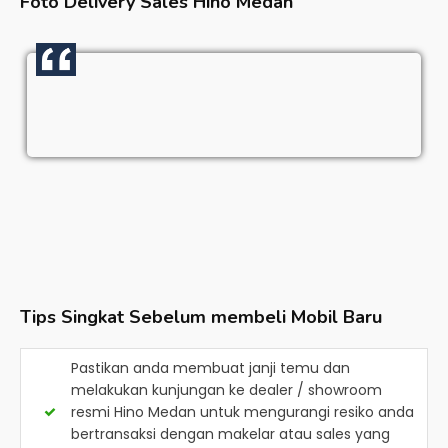
Foto Delivery Sales
Hino Medan
Tips Singkat Sebelum membeli Mobil Baru
Pastikan anda membuat janji temu dan
melakukan kunjungan ke dealer / showroom
resmi
Hino Medan
untuk mengurangi resiko anda
bertransaksi dengan makelar atau sales yang