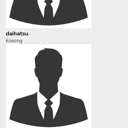
daihatsu
Kosong