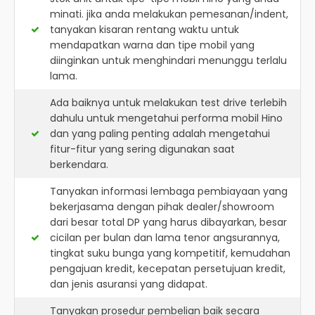
minati. jika anda melakukan pemesanan/indent,
tanyakan kisaran rentang waktu untuk
mendapatkan warna dan tipe mobil yang
diinginkan untuk menghindari menunggu terlalu
lama.
Ada baiknya untuk melakukan test drive terlebih
dahulu untuk mengetahui performa mobil Hino
dan yang paling penting adalah mengetahui
fitur-fitur yang sering digunakan saat
berkendara.
Tanyakan informasi lembaga pembiayaan yang
bekerjasama dengan pihak dealer/showroom
dari besar total DP yang harus dibayarkan, besar
cicilan per bulan dan lama tenor angsurannya,
tingkat suku bunga yang kompetitif, kemudahan
pengajuan kredit, kecepatan persetujuan kredit,
dan jenis asuransi yang didapat.
Tanyakan prosedur pembelian baik secara