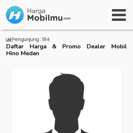
Pengunjung :
184
Daftar Harga & Promo Dealer Mobil
Hino Medan