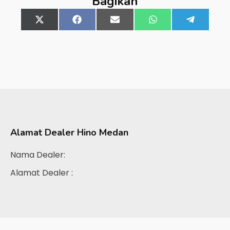
Bagikan
Share
X
Share
Facebook
Share
Email
Share
WhatsApp
Share
Telegra
on
(Twitter)
on
on
on
on
Alamat Dealer
Hino Medan
Nama Dealer:
Alamat Dealer :