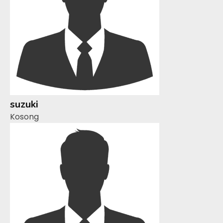
suzuki
Kosong