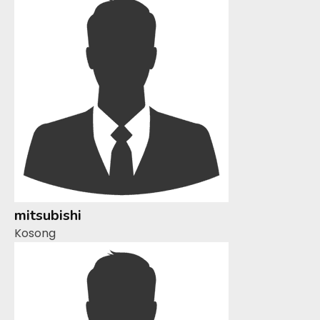
mitsubishi
Kosong