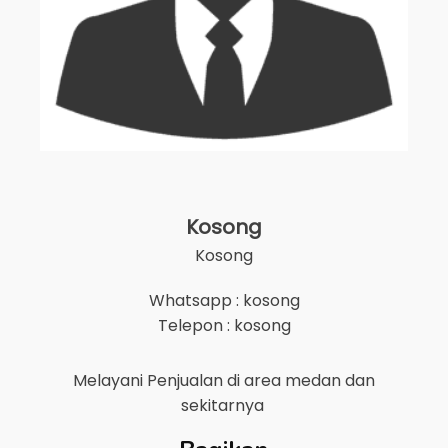
Kosong
Kosong
Whatsapp : kosong
Telepon : kosong
Melayani Penjualan di area
medan
dan
sekitarnya