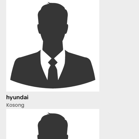
hyundai
Kosong