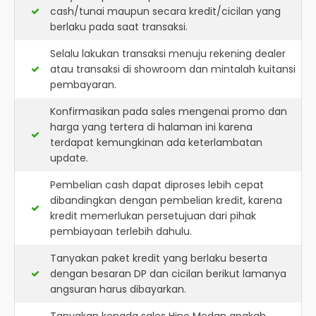
cash/tunai maupun secara kredit/cicilan yang
berlaku pada saat transaksi.
Selalu lakukan transaksi menuju rekening dealer
atau transaksi di showroom dan mintalah kuitansi
pembayaran.
Konfirmasikan pada sales mengenai promo dan
harga yang tertera di halaman ini karena
terdapat kemungkinan ada keterlambatan
update.
Pembelian cash dapat diproses lebih cepat
dibandingkan dengan pembelian kredit, karena
kredit memerlukan persetujuan dari pihak
pembiayaan terlebih dahulu.
Tanyakan paket kredit yang berlaku beserta
dengan besaran DP dan cicilan berikut lamanya
angsuran harus dibayarkan.