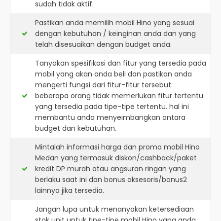
sudah tidak aktif.
Pastikan anda memilih mobil Hino yang sesuai
dengan kebutuhan / keinginan anda dan yang
telah disesuaikan dengan budget anda.
Tanyakan spesifikasi dan fitur yang tersedia pada
mobil yang akan anda beli dan pastikan anda
mengerti fungsi dari fitur-fitur tersebut.
beberapa orang tidak memerlukan fitur tertentu
yang tersedia pada tipe-tipe tertentu. hal ini
membantu anda menyeimbangkan antara
budget dan kebutuhan.
Mintalah informasi harga dan promo mobil Hino
Medan yang termasuk diskon/cashback/paket
kredit DP murah atau angsuran ringan yang
berlaku saat ini dan bonus aksesoris/bonus2
lainnya jika tersedia.
Jangan lupa untuk menanyakan ketersediaan
stok unit untuk tipe-tipe mobil Hino yang anda