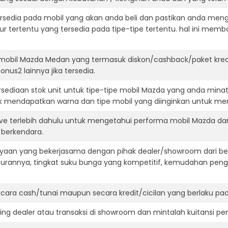
ersedia pada mobil yang akan anda beli dan pastikan anda mengert
ur tertentu yang tersedia pada tipe-tipe tertentu. hal ini m
 mobil Mazda Medan yang termasuk diskon/cashback/paket kred
onus2 lainnya jika tersedia.
ediaan stok unit untuk tipe-tipe mobil Mazda yang anda minat
k mendapatkan warna dan tipe mobil yang diinginkan untuk me
ive terlebih dahulu untuk mengetahui performa mobil Mazda da
t berkendara.
aan yang bekerjasama dengan pihak dealer/showroom dari besa
surannya, tingkat suku bunga yang kompetitif, kemudahan penga
ara cash/tunai maupun secara kredit/cicilan yang berlaku pada
ning dealer atau transaksi di showroom dan mintalah kuitansi p