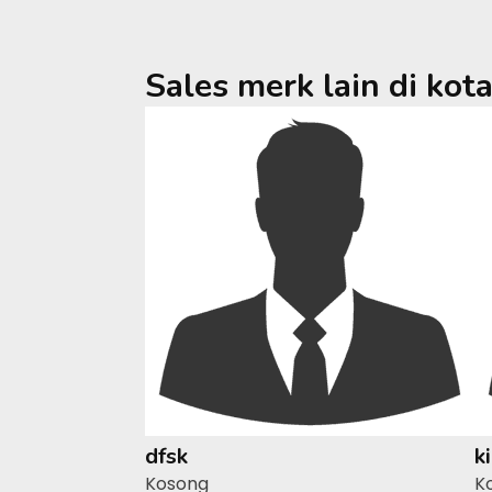
Sales merk lain di kot
dfsk
k
Kosong
K