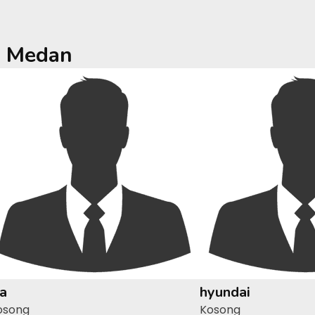
a
Medan
ia
hyundai
osong
Kosong