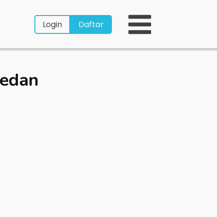
Login
Daftar
edan