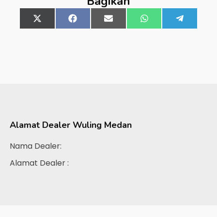
Bagikan
Share
X
Share
Facebook
Share
Email
Share
WhatsApp
Share
Telegra
on
(Twitter)
on
on
on
on
Alamat Dealer
Wuling Medan
Nama Dealer:
Alamat Dealer :