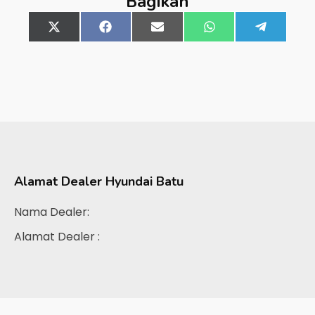
Bagikan
Share
X
Share
Facebook
Share
Email
Share
WhatsApp
Share
Telegra
on
(Twitter)
on
on
on
on
Alamat Dealer
Hyundai Batu
Nama Dealer:
Alamat Dealer :