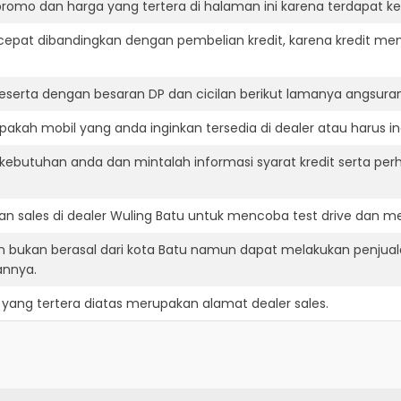
romo dan harga yang tertera di halaman ini karena terdapat 
cepat dibandingkan dengan pembelian kredit, karena kredit mem
eserta dengan besaran DP dan cicilan berikut lamanya angsuran
akah mobil yang anda inginkan tersedia di dealer atau harus in
ebutuhan anda dan mintalah informasi syarat kredit serta perh
n sales di dealer Wuling Batu untuk mencoba test drive dan 
n bukan berasal dari kota Batu namun dapat melakukan penjual
annya.
yang tertera diatas merupakan alamat dealer sales.