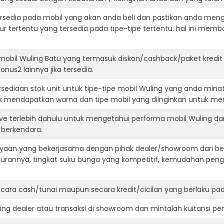
ersedia pada mobil yang akan anda beli dan pastikan anda mengert
ur tertentu yang tersedia pada tipe-tipe tertentu. hal ini m
mobil Wuling Batu yang termasuk diskon/cashback/paket kredi
onus2 lainnya jika tersedia.
ediaan stok unit untuk tipe-tipe mobil Wuling yang anda mina
k mendapatkan warna dan tipe mobil yang diinginkan untuk me
ive terlebih dahulu untuk mengetahui performa mobil Wuling d
t berkendara.
aan yang bekerjasama dengan pihak dealer/showroom dari besa
surannya, tingkat suku bunga yang kompetitif, kemudahan penga
ara cash/tunai maupun secara kredit/cicilan yang berlaku pada
ning dealer atau transaksi di showroom dan mintalah kuitansi p