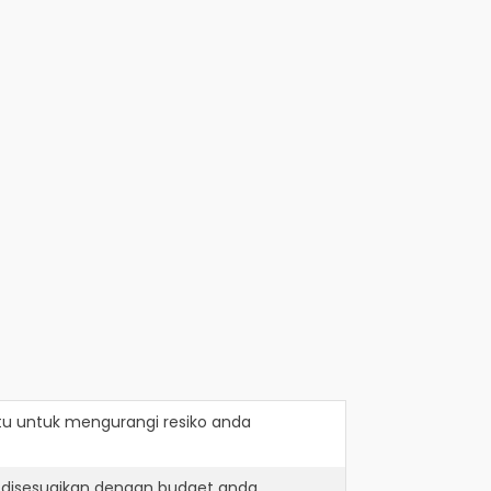
tu
untuk mengurangi resiko anda
 disesuaikan dengan budget anda.