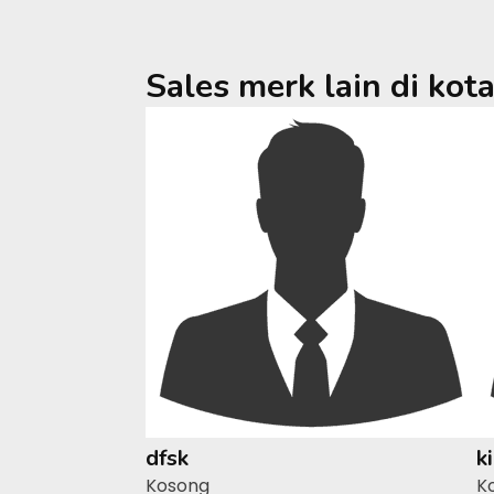
Sales merk lain di kot
dfsk
k
Kosong
K