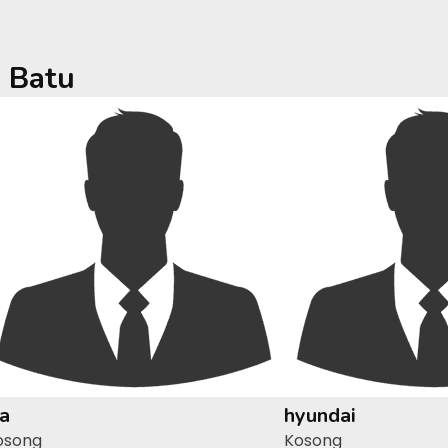
a
Batu
ia
hyundai
osong
Kosong