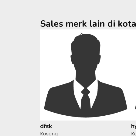
Sales merk lain di kot
dfsk
h
Kosong
K