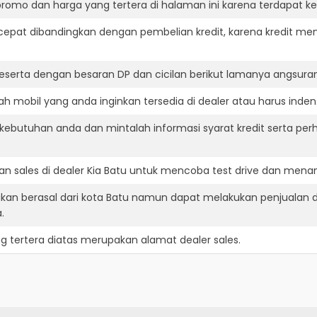
romo dan harga yang tertera di halaman ini karena terdapat 
cepat dibandingkan dengan pembelian kredit, karena kredit mem
eserta dengan besaran DP dan cicilan berikut lamanya angsuran
h mobil yang anda inginkan tersedia di dealer atau harus inden
ebutuhan anda dan mintalah informasi syarat kredit serta perh
n sales di dealer Kia Batu untuk mencoba test drive dan mena
ukan berasal dari kota Batu namun dapat melakukan penjualan d
.
g tertera diatas merupakan alamat dealer sales.