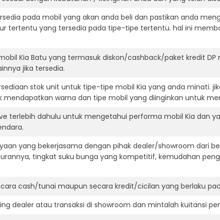
ersedia pada mobil yang akan anda beli dan pastikan anda mengert
ur tertentu yang tersedia pada tipe-tipe tertentu. hal ini m
mobil Kia Batu yang termasuk diskon/cashback/paket kredit DP
innya jika tersedia.
ediaan stok unit untuk tipe-tipe mobil Kia yang anda minati. 
k mendapatkan warna dan tipe mobil yang diinginkan untuk me
ve terlebih dahulu untuk mengetahui performa mobil Kia dan ya
endara.
aan yang bekerjasama dengan pihak dealer/showroom dari besa
surannya, tingkat suku bunga yang kompetitif, kemudahan penga
ara cash/tunai maupun secara kredit/cicilan yang berlaku pada
ning dealer atau transaksi di showroom dan mintalah kuitansi p