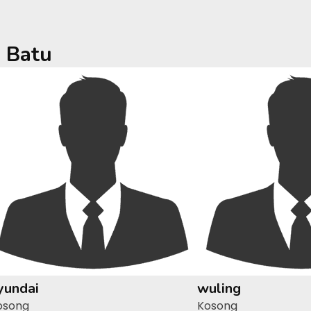
a
Batu
yundai
wuling
osong
Kosong