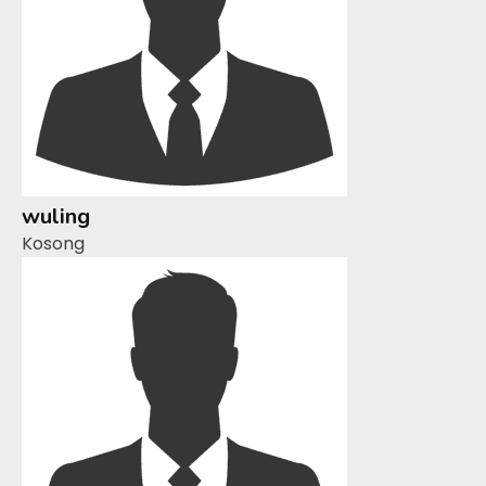
wuling
Kosong