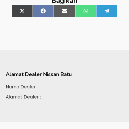
Bagikan
Share
X
Share
Facebook
Share
Email
Share
WhatsApp
Share
Telegra
on
(Twitter)
on
on
on
on
Alamat Dealer
Nissan Batu
Nama Dealer:
Alamat Dealer :